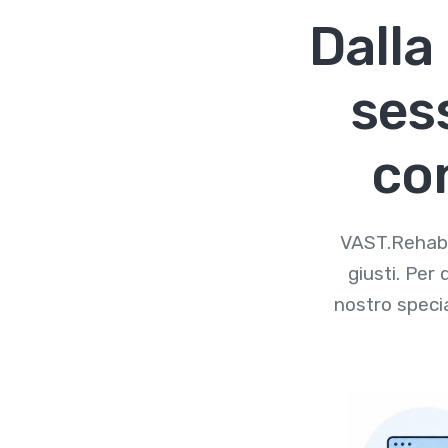
Dalla
ses
co
VAST.Rehab è
giusti. Per
nostro specia