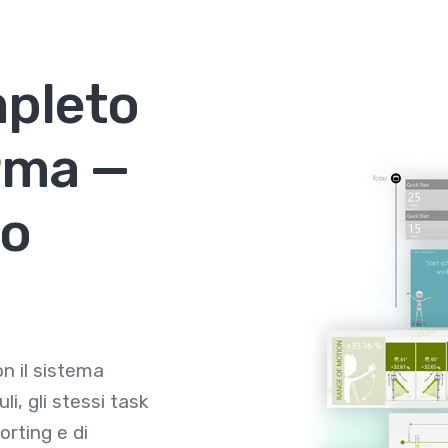
pleto
orma —
mo
on il sistema
i, gli stessi task
orting e di