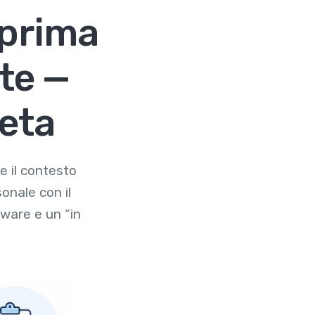
 prima
te —
eta
e il contesto
onale con il
tware e un “in