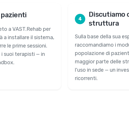
Discutiamo c
 pazienti
4
struttura
eto a VAST.Rehab per
Sulla base della sua es
à a installare il sistema,
raccomandiamo i moduli
re le prime sessioni.
popolazione di pazienti
i suoi terapisti — in
maggior parte delle str
andbox.
l'uso in sede — un inv
ricorrenti.