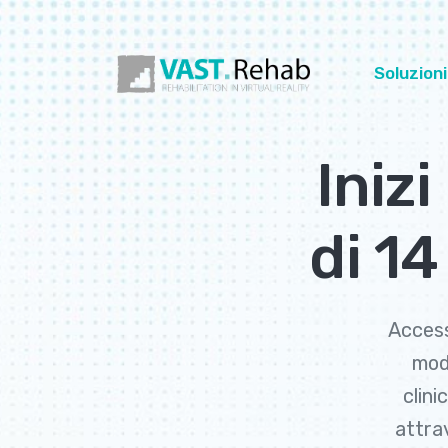
Soluzioni
Inizi
di 1
Access
modu
clini
attrav