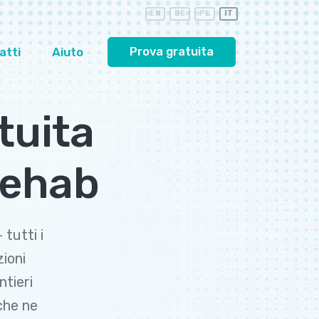
EN
DE
PL
IT
atti
Aiuto
Prova gratuita
atuita
Rehab
tutti i
zioni
ntieri
 che ne