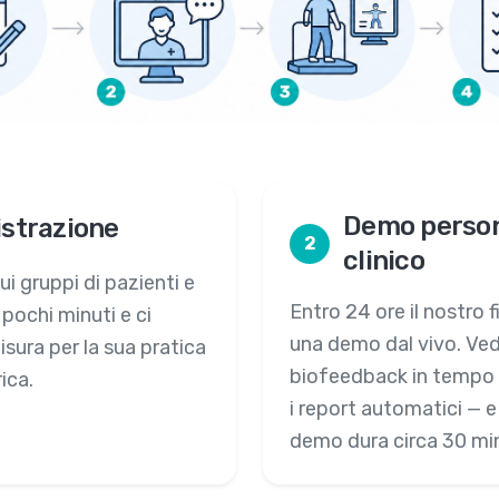
Demo persona
istrazione
2
clinico
ui gruppi di pazienti e
Entro 24 ore il nostro f
 pochi minuti e ci
una demo dal vivo. Vedrà
sura per la sua pratica
biofeedback in tempo re
ica.
i report automatici — 
demo dura circa 30 min